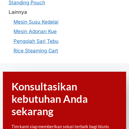
Standing Pouch
Lainnya
Mesin Susu Kedelai
Mesin Adonan Kue
Pengolah Sari Tebu
Rice Steaming Cart
Konsultasikan
kebutuhan Anda
sekarang
Tim kami siap memberikan solusi terbaik bagi bisnis