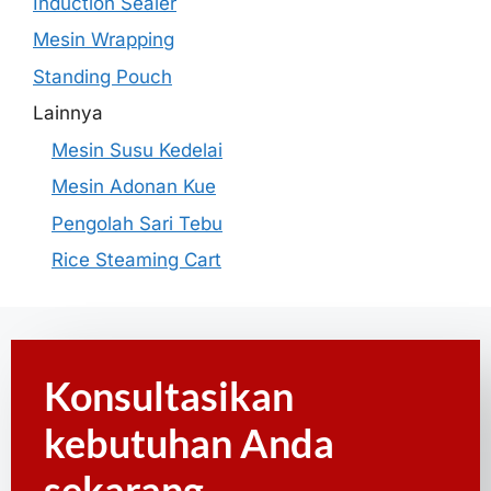
Induction Sealer
Mesin Wrapping
Standing Pouch
Lainnya
Mesin Susu Kedelai
Mesin Adonan Kue
Pengolah Sari Tebu
Rice Steaming Cart
Konsultasikan
kebutuhan Anda
sekarang